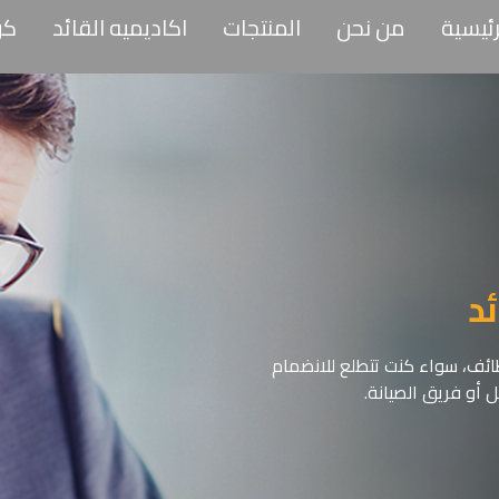
رئيسية
من نحن
المنتجات
اكاديميه القائد
كن
د
ئف، سواء كنت تتطلع للانضمام
 أو فريق الصيانة.