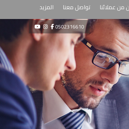
 من عملائنا
تواصل معنا
المزيد
0502316610